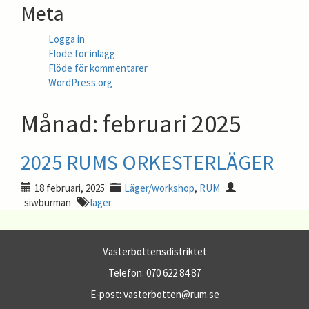
Meta
Logga in
Flöde för inlägg
Flöde för kommentarer
WordPress.org
Månad:
februari 2025
2025 RUMS ORKESTERLÄGER
18 februari, 2025
Läger/workshop
,
RUM
siwburman
läger
Västerbottensdistriktet
Telefon: 070 622 84 87
E-post: vasterbotten@rum.se